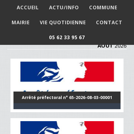
ACCUEIL
ACTU/INFO
COMMUNE
Actualités / Infos
MAIRIE
VIE QUOTIDIENNE
CONTACT
05 62 33 95 67
AOUT
2026
Arrêté préfectoral n° 65-2026-08-03-00001