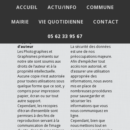
ACCUEIL
ACTU/INFO
COMMUNE
Mentions légales
MAIRIE
VIE QUOTIDIENNE
CONTACT
05 62 33 95 67
Copyright et droits
Sécurité des Données
d’auteur
La sécurité des données
Les Photographies et
est une de nos
Graphismes présents sur
préoccupations majeure.
notre site sont soumis aux
Afin d’empêcher tout
droits de l’auteur et à la
accès non autorisé, et
propriété intellectuelle.
d’assurer une utilisation
Aucune copie n’est autorisée
appropriée des
pour toutes utilisations sous
informations, nous avons
quelque forme que ce soit, y
mis en place de
compris pour impression
nombreuses procédures
papier, écran ou sur tout
pour sauvegarder et
autre support.
sécuriser les
Cependant, les recopies
informations que vous
d’écran d’ensemble sont
nous communiquez en
permises à des fins de
ligne.
reproduction servant à la
Cependant, bien que
communication de l’image
nous mettions tout en