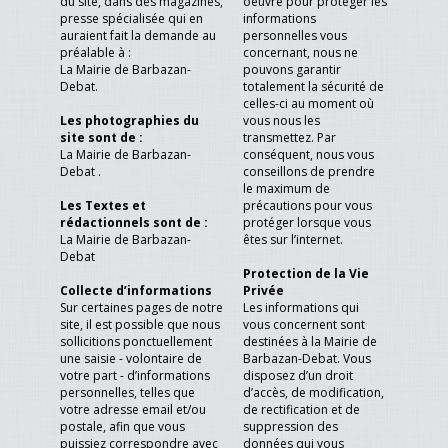
du site, dans des magazines,
oeuvre pour protéger les
presse spécialisée qui en
informations
auraient fait la demande au
personnelles vous
préalable à :
concernant, nous ne
La Mairie de Barbazan-
pouvons garantir
Debat.
totalement la sécurité de
celles-ci au moment où
Les photographies du
vous nous les
site sont de :
transmettez. Par
La Mairie de Barbazan-
conséquent, nous vous
Debat .
conseillons de prendre
le maximum de
Les Textes et
précautions pour vous
rédactionnels sont de :
protéger lorsque vous
La Mairie de Barbazan-
êtes sur l’internet.
Debat
Protection de la Vie
Collecte d’informations
Privée
Sur certaines pages de notre
Les informations qui
site, il est possible que nous
vous concernent sont
sollicitions ponctuellement
destinées à la Mairie de
une saisie - volontaire de
Barbazan-Debat. Vous
votre part - d’informations
disposez d’un droit
personnelles, telles que
d’accès, de modification,
votre adresse email et/ou
de rectification et de
postale, afin que vous
suppression des
puissiez correspondre avec
données qui vous